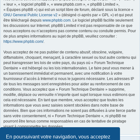
« leur », « logiciel phpBB », « www.phpbb.com », « phpBB Limited »,
« Équipes phpBB ») qui est un script libre de forum, déclaré sous la licence «
GNU General Public License v2
» (désigné ci-après par « GPL ») et qui peut
être téléchargé depuis
www.phpbb.com
. Le logiciel phpBB facilite seulement
les discussions sur Internet. phpBB Limited n’est pas responsable de ce que
nous acceptons ou n’acceptons pas comme contenu ou conduite permis. Pour
de plus amples informations au sujet de phpBB, veuillez consulter :
https://www.phpbb.com/
.
Vous acceptez de ne pas publier de contenu abusif, obscène, vulgaire,
diffamatoire, choquant, menaçant, à caractère sexuel ou tout autre contenu qui
peut transgresser les lois de votre pays, du pays où « Forum Technique
Dentaire » est hébergé ou les lois internationales. Le faire peut vous mener à
un bannissement immédiat et permanent, avec une notification à votre
fournisseur d’accès à Internet si nous le jugeons nécessaire. Les adresses IP
de tous les messages sont enregistrées pour aider au renforcement de ces
conditions. Vous acceptez que « Forum Technique Dentaire » supprime,
modifie, déplace ou verrouille n’importe quel sujet lorsque nous estimons que
cela est nécessaire. En tant que membre, vous acceptez que toutes les
informations que vous avez saisies soient stockées dans notre base de
données. Bien que ces informations ne soient pas diffusées à une tierce partie
sans votre consentement, ni « Forum Technique Dentaire », ni phpBB ne
pourront être tenus comme responsables en cas de tentative de piratage
visant à compromettre les données.
En poursuivant votre navigation, vous acceptez