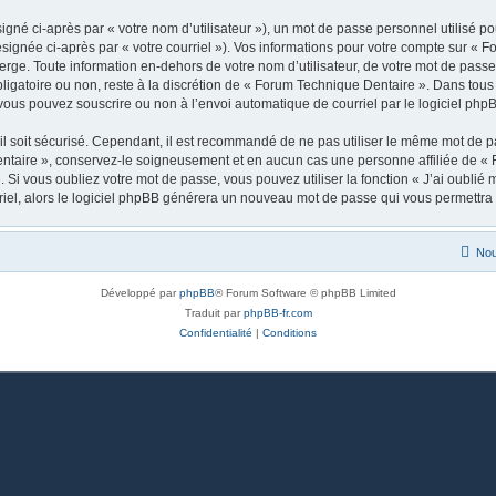
gné ci-après par « votre nom d’utilisateur »), un mot de passe personnel utilisé po
ésignée ci-après par « votre courriel »). Vos informations pour votre compte sur « 
rge. Toute information en-dehors de votre nom d’utilisateur, de votre mot de passe
bligatoire ou non, reste à la discrétion de « Forum Technique Dentaire ». Dans tous
vous pouvez souscrire ou non à l’envoi automatique de courriel par le logiciel php
l soit sécurisé. Cependant, il est recommandé de ne pas utiliser le même mot de pas
ntaire », conservez-le soigneusement et en aucun cas une personne affiliée de «
Si vous oubliez votre mot de passe, vous pouvez utiliser la fonction « J’ai oublié
rriel, alors le logiciel phpBB générera un nouveau mot de passe qui vous permettra
Nou
Développé par
phpBB
® Forum Software © phpBB Limited
Traduit par
phpBB-fr.com
Confidentialité
|
Conditions