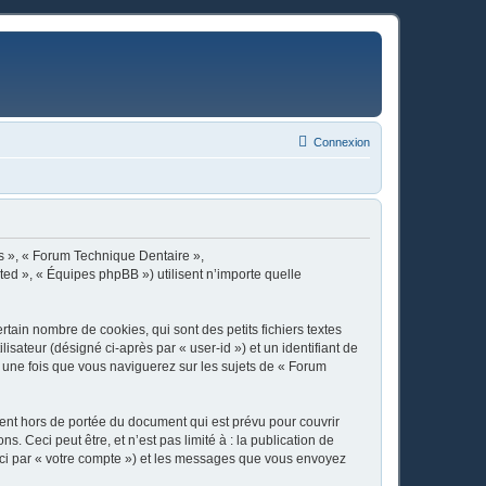
Connexion
os », « Forum Technique Dentaire »,
ted », « Équipes phpBB ») utilisent n’importe quelle
ain nombre de cookies, qui sont des petits fichiers textes
isateur (désigné ci-après par « user-id ») et un identifiant de
é une fois que vous naviguerez sur les sujets de « Forum
nt hors de portée du document qui est prévu pour couvrir
Ceci peut être, et n’est pas limité à : la publication de
 ici par « votre compte ») et les messages que vous envoyez