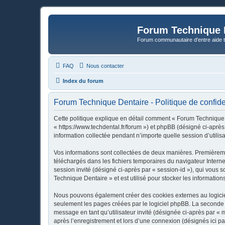
Forum Technique 
Forum communautaire d'entre aide 
FAQ
Nous contacter
Index du forum
Forum Technique Dentaire - Politique de confiden
Cette politique explique en détail comment « Forum Technique D
« https://www.techdental.fr/forum ») et phpBB (désigné ci-après
information collectée pendant n’importe quelle session d’utilisa
Vos informations sont collectées de deux manières. Premièremen
téléchargés dans les fichiers temporaires du navigateur Internet
session invité (désigné ci-après par « session-id »), qui vous
Technique Dentaire » et est utilisé pour stocker les information
Nous pouvons également créer des cookies externes au logicie
seulement les pages créées par le logiciel phpBB. La seconde ma
message en tant qu’utilisateur invité (désignée ci-après par «
après l’enregistrement et lors d’une connexion (désignés ici p