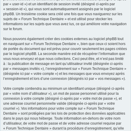
par « user-id ») et un identifiant de session invité (désigné ci-après par
« session-id »), qui vous sont automatiquement assignés par le logiciel
phpBB. Un troisième cookie sera créé une fois que vous naviguerez sur les
sujets de « Forum Technique Dentaire » et est utilisé pour stocker les
informations sur les sujets que vous avez lus, ce qui améliore votre navigation
sur le forum.
Nous pouvons également créer des cookies externes au logiciel phpBB tout
en naviguant sur « Forum Technique Dentaire », bien que ceux-ci soient hors
de portée du document qui est prévu pour couvrir seulement les pages créées
par le logiciel phpBB. La seconde manière est de récupérer l’information que
vous nous envoyez et que nous collectons. Ceci peut être, et n’est pas limité
à : la publication de message en tant qu’utilisateur invité (désignée ci-après
par « messages invités »), l’enregistrement sur « Forum Technique Dentaire »
(désignée ici par « votre compte ») et les messages que vous envoyez après
l’enregistrement et lors d’une connexion (désignés ici par « vos messages »).
Votre compte contiendra au minimum un identifiant unique (désigné ci-après
par « votre nom d’utilisateur »), un mot de passe personnel utilisé pour la
connexion à votre compte (désigné ci-après par « votre mot de passe »), et
une adresse courriel personnelle valide (désignée ci-après par « votre
courriel »). Vos informations pour votre compte sur « Forum Technique
Dentaire » sont protégées par les lois de protection des données applicables
dans le pays qui nous héberge. Toute information en-dehors de votre nom
d’utilisateur, de votre mot de passe et de votre adresse courriel requise par
« Forum Technique Dentaire » durant la procédure d’enregistrement, qu’elle