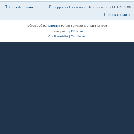
Index du forum
Supprimer les cookies
Heures au format
UTC+02:00
Nous contacter
Développé par
phpBB
® Forum Software © phpBB Limited
Traduit par
phpBB-fr.com
Confidentialité
|
Conditions