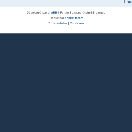
Nou
Développé par
phpBB
® Forum Software © phpBB Limited
Traduit par
phpBB-fr.com
Confidentialité
|
Conditions