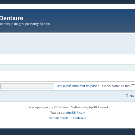
Dentaire
technique du groupe Henry Schein
J’ai oublié mon mot de passe
|
Se souvenir de moi
Nou
Développé par
phpBB
® Forum Software © phpBB Limited
Traduit par
phpBB-fr.com
Confidentialité
|
Conditions