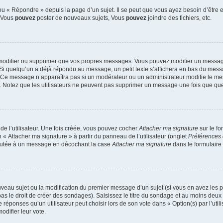
u « Répondre » depuis la page d’un sujet. Il se peut que vous ayez besoin d’être e
: Vous
pouvez
poster de nouveaux sujets, Vous
pouvez
joindre des fichiers, etc.
modifier ou supprimer que vos propres messages. Vous pouvez modifier un message
quelqu’un a déjà répondu au message, un petit texte s’affichera en bas du message 
n. Ce message n’apparaîtra pas si un modérateur ou un administrateur modifie le mes
ive. Notez que les utilisateurs ne peuvent pas supprimer un message une fois que qu
e l’utilisateur. Une fois créée, vous pouvez cocher
Attacher ma signature
sur le f
 « Attacher ma signature » à partir du panneau de l’utilisateur (onglet
Préférences 
joutée à un message en décochant la case
Attacher ma signature
dans le formulaire
ouveau sujet ou la modification du premier message d’un sujet (si vous en avez les p
 le droit de créer des sondages). Saisissez le titre du sondage et au moins deux o
onses qu’un utilisateur peut choisir lors de son vote dans « Option(s) par l’utilis
odifier leur vote.