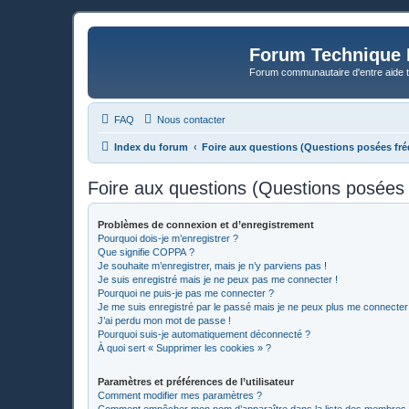
Forum Technique 
Forum communautaire d'entre aide 
FAQ
Nous contacter
Index du forum
Foire aux questions (Questions posées f
Foire aux questions (Questions posée
Problèmes de connexion et d’enregistrement
Pourquoi dois-je m’enregistrer ?
Que signifie COPPA ?
Je souhaite m’enregistrer, mais je n’y parviens pas !
Je suis enregistré mais je ne peux pas me connecter !
Pourquoi ne puis-je pas me connecter ?
Je me suis enregistré par le passé mais je ne peux plus me connecter
J’ai perdu mon mot de passe !
Pourquoi suis-je automatiquement déconnecté ?
À quoi sert « Supprimer les cookies » ?
Paramètres et préférences de l’utilisateur
Comment modifier mes paramètres ?
Comment empêcher mon nom d’apparaître dans la liste des membres