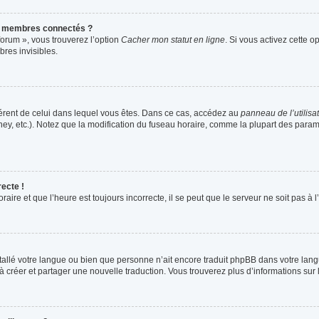
s membres connectés ?
forum », vous trouverez l’option
Cacher mon statut en ligne
. Si vous activez cette o
res invisibles.
ifférent de celui dans lequel vous êtes. Dans ce cas, accédez au
panneau de l’utilisa
ney, etc.). Notez que la modification du fuseau horaire, comme la plupart des para
recte !
aire et que l’heure est toujours incorrecte, il se peut que le serveur ne soit pas à
installé votre langue ou bien que personne n’ait encore traduit phpBB dans votre l
s à créer et partager une nouvelle traduction. Vous trouverez plus d’informations sur 