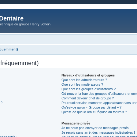
Dentaire
technique du groupe Henry Schein
réquemment)
s fréquemment)
Niveaux d’utilisateurs et groupes
Que sont les administrateurs ?
Que sont les modérateurs ?
Que sont les groupes d’utilisateurs ?
Où trouver la liste des groupes d’utilisateurs et co
Comment devenir chef de groupe ?
 ?!
Pourquoi certains membres apparaissent dans une 
Qu’est-ce qu’un « Groupe par défaut » ?
Qu’est-ce que le lien « L’équipe du forum » ?
Messagerie privée
Je ne peux pas envoyer de messages privés !
Je reçois sans arrêt des messages indésirables !
 connectés ?
J’ai reçu un spam ou un courriel abusif d’un membr