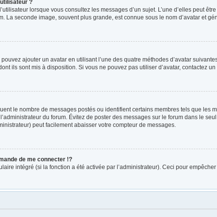
tilisateur ?
’utilisateur lorsque vous consultez les messages d’un sujet. L’une d’elles peut êtr
rum. La seconde image, souvent plus grande, est connue sous le nom d’avatar et 
s pouvez ajouter un avatar en utilisant l’une des quatre méthodes d’avatar suivantes 
ont ils sont mis à disposition. Si vous ne pouvez pas utiliser d’avatar, contactez un
diquent le nombre de messages postés ou identifient certains membres tels que les 
ar l’administrateur du forum. Évitez de poster des messages sur le forum dans le seu
ministrateur) peut facilement abaisser votre compteur de messages.
mande de me connecter !?
re intégré (si la fonction a été activée par l’administrateur). Ceci pour empêcher l’u