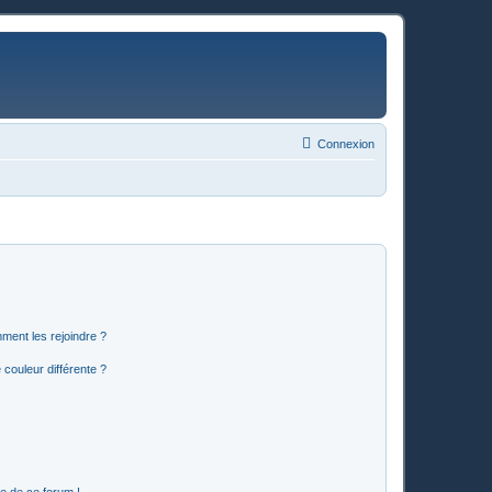
Connexion
mment les rejoindre ?
couleur différente ?
e de ce forum !