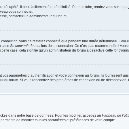
 récupéré, il peut facilement être réinitialisé. Pour ce faire, rendez vous sur la p
uveau vous connecter.
passe, contactez un administrateur du forum.
e connexion, vous ne resterez connecté que pendant une durée déterminée. Cela em
la case
Se souvenir de moi
lors de la connexion. Ce n’est pas recommandé si vous u
s cette case, cela signifie qu’un administrateur du forum a désactivé cette fonctionna
os paramètres d’authentification et votre connexion au forum. Ils fournissent aussi
ateur du forum. Si vous rencontrez des problèmes de connexion ou de déconnexion, l
ockés dans notre base de données. Pour les modifier, accédez au
Panneau de l’util
 permettra de modifier tous les paramètres et préférences de votre compte.