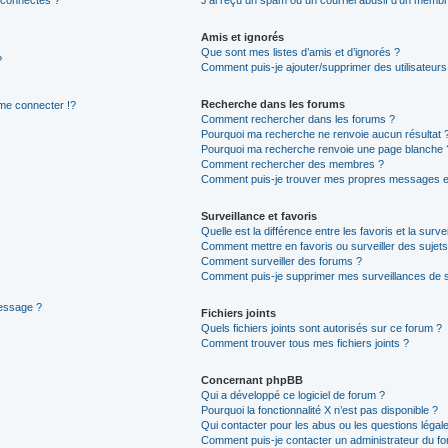
Amis et ignorés
Que sont mes listes d’amis et d’ignorés ?
?
Comment puis-je ajouter/supprimer des utilisateurs 
Recherche dans les forums
e connecter !?
Comment rechercher dans les forums ?
Pourquoi ma recherche ne renvoie aucun résultat 
Pourquoi ma recherche renvoie une page blanche 
Comment rechercher des membres ?
Comment puis-je trouver mes propres messages et
Surveillance et favoris
Quelle est la différence entre les favoris et la surve
Comment mettre en favoris ou surveiller des sujets
Comment surveiller des forums ?
Comment puis-je supprimer mes surveillances de s
message ?
Fichiers joints
Quels fichiers joints sont autorisés sur ce forum ?
Comment trouver tous mes fichiers joints ?
Concernant phpBB
Qui a développé ce logiciel de forum ?
Pourquoi la fonctionnalité X n’est pas disponible ?
Qui contacter pour les abus ou les questions léga
Comment puis-je contacter un administrateur du f