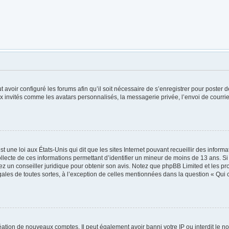
t avoir configuré les forums afin qu’il soit nécessaire de s’enregistrer pour poster
x invités comme les avatars personnalisés, la messagerie privée, l’envoi de courri
t une loi aux États-Unis qui dit que les sites Internet pouvant recueillir des infor
ollecte de ces informations permettant d’identifier un mineur de moins de 13 ans. S
tez un conseiller juridique pour obtenir son avis. Notez que phpBB Limited et les pr
égales de toutes sortes, à l’exception de celles mentionnées dans la question « Qui
réation de nouveaux comptes. Il peut également avoir banni votre IP ou interdit le no