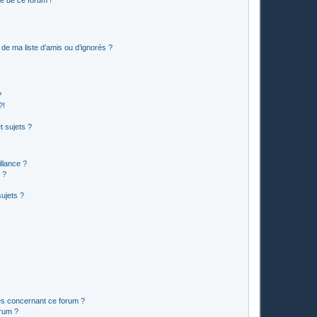
de ma liste d’amis ou d’ignorés ?
?
?!
 sujets ?
illance ?
 ?
ujets ?
les concernant ce forum ?
orum ?